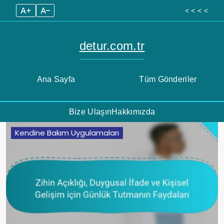
A+
A–
< < < <
detur.com.tr
Ana Sayfa
Tüm Gönderiler
Bize Ulaşın
Hakkımızda
Skip
Kendine Bakım Uygulamaları
to
content