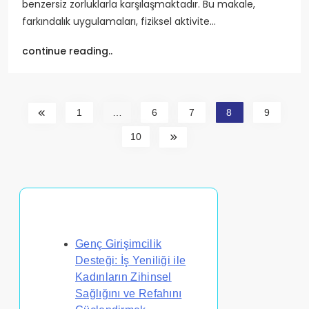
benzersiz zorluklarla karşılaşmaktadır. Bu makale,
farkındalık uygulamaları, fiziksel aktivite…
continue reading..
1
…
6
7
8
9
10
Rastgele Gönderi Keşfet
Genç Girişimcilik
Desteği: İş Yeniliği ile
Kadınların Zihinsel
Sağlığını ve Refahını