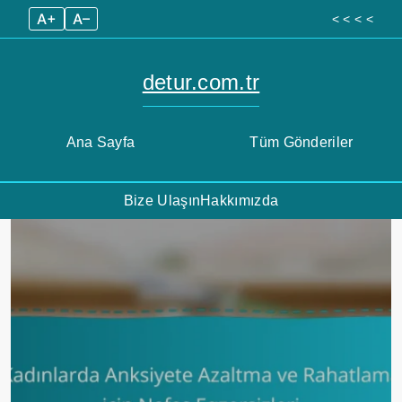
A+
A–
< < < <
detur.com.tr
Ana Sayfa
Tüm Gönderiler
Bize Ulaşın
Hakkımızda
Skip
to
content