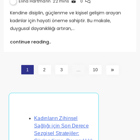
Elina Hartmann
22 mins
0
Kendine disiplin, güçlenme ve kişisel gelişim arayan
kadınlar için hayati öneme sahiptir. Bu makale,
duygusal dayanıklılığı artıran,…
continue reading..
1
2
3
…
10
Rastgele Gönderi Keşfet
Kadınların Zihinsel
Sağlığı için Son Derece
Sezgisel Stratejiler: