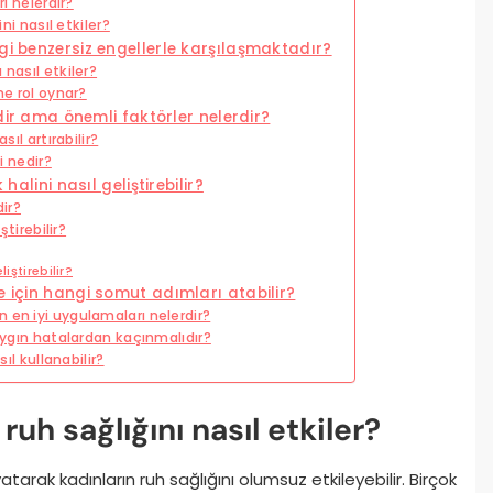
ı nelerdir?
ni nasıl etkiler?
gi benzersiz engellerle karşılaşmaktadır?
nasıl etkiler?
ne rol oynar?
adir ama önemli faktörler nelerdir?
ıl artırabilir?
i nedir?
halini nasıl geliştirebilir?
dir?
ştirebilir?
iştirebilir?
e için hangi somut adımları atabilir?
 en iyi uygulamaları nelerdir?
yaygın hatalardan kaçınmalıdır?
ıl kullanabilir?
ruh sağlığını nasıl etkiler?
yatarak kadınların ruh sağlığını olumsuz etkileyebilir. Birçok