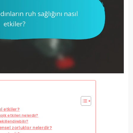
l etkiler?
jik etkileri nelerdir?
killendirebilir?
ensel zorluklar nelerdir?