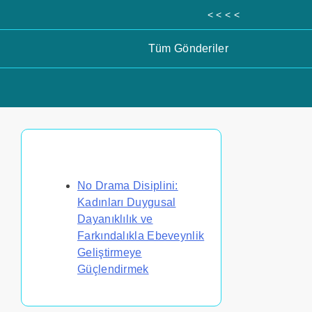
< < < <
Tüm Gönderiler
Rastgele Gönderi Keşfet
No Drama Disiplini:
Kadınları Duygusal
Dayanıklılık ve
Farkındalıkla Ebeveynlik
Geliştirmeye
Güçlendirmek