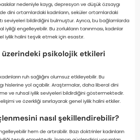
l baskılar nedeniyle kaygı, depresyon ve düşük özsaygı
e dini ortamlardaki kadınların, seküler ortamlardaki
tı seviyeleri bildirdiğini bulmuştur. Ayrıca, bu bağlamlarda
l iyiliği engelleyebilir. Bu zorlukların tanınması, kadınlar
iyilik halini teşvik etmek için esastır.
üzerindeki psikolojik etkileri
kadınların ruh sağlığını olumsuz etkileyebilir. Bu
hislerine yol açabilir. Araştırmalar, daha liberal dini
 ve ruhsal iyilik seviyeleri bildirdiğini göstermektedir.
işimi ve özerkliği sınırlayarak genel iyilik halini etkiler.
çlenmesini nasıl şekillendirebilir?
elleyebilir hem de artırabilir. Bazı doktrinler kadınların
al iyiliği teşvik etmektedir. İnancın güçlendirici yorumları,