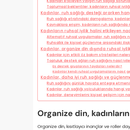
Kadınları etkileyen yaygın ruh sağlığı sorunlar
Toplumsal beklentiler, kadınların ruhsal iyiliği
Kadınlar, ruh sağlığı desteği ararken han
Ruh sağlığı etrafındaki damgalama, kadınları 
Kaynaklara erişim, kadınların ruh sağlığında 
Kadınların ruhsal iyilik halini etkileyen n
Alternatif ruhsal uygulamalar, ruh sağlığını nas
Ruhsallık ile kişisel güçlenme arasındaki ilişk
Kadınlar, organize din dışında ruhsal iyilik 
Kadınlar için etkili öz bakım stratejileri neler
Topluluk destek ağları ruh sağlığını nasıl iyile
Eş destek gruplarının faydaları nelerdir?
Kadınlar kendi ruhsal uygulamalarını nasıl gel
Kadınlar, daha iyi ruh sağlığı ve güçlenm
Ruh sağlığını günlük hayata entegre etmenin
Kadınlar, ruh sağlığı yolculuklarında hangi 
Kadınlar, deneyimlerini kişisel gelişim için nas
Organize din, kadınların 
Organize din, kısıtlayıcı inançlar ve roller da