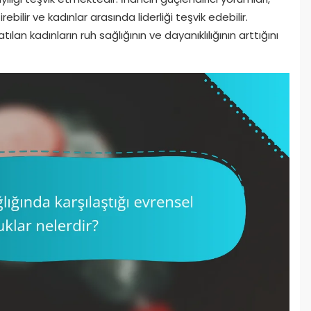
rebilir ve kadınlar arasında liderliği teşvik edebilir.
tılan kadınların ruh sağlığının ve dayanıklılığının arttığını