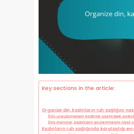
Key sections in the article:
Organize din, kadınların ruh sağlığını nası
Dini uygulamaların kadınlar üzerindeki psikolo
Dini inançlar, kadınların güçlenmesini nasıl şe
Kadınların ruh sağlığında karşılaştığı evr