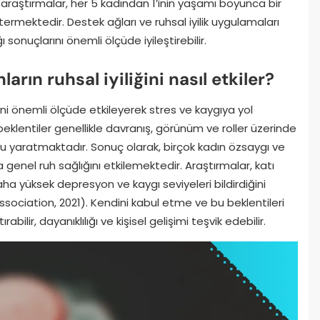
araştırmalar, her 5 kadından 1’inin yaşamı boyunca bir
termektedir. Destek ağları ve ruhsal iyilik uygulamaları
ı sonuçlarını önemli ölçüde iyileştirebilir.
arın ruhsal iyiliğini nasıl etkiler?
iğini önemli ölçüde etkileyerek stres ve kaygıya yol
klentiler genellikle davranış, görünüm ve roller üzerinde
 yaratmaktadır. Sonuç olarak, birçok kadın özsaygı ve
 genel ruh sağlığını etkilemektedir. Araştırmalar, katı
ha yüksek depresyon ve kaygı seviyeleri bildirdiğini
ociation, 2021). Kendini kabul etme ve bu beklentileri
bilir, dayanıklılığı ve kişisel gelişimi teşvik edebilir.