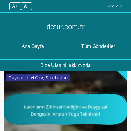
A+
A–
< < < <
detur.com.tr
Ana Sayfa
Tüm Gönderiler
Bize Ulaşın
Hakkımızda
Skip
Duygusal İyi Oluş Stratejileri
to
content