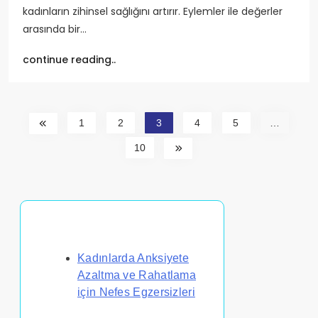
kadınların zihinsel sağlığını artırır. Eylemler ile değerler
arasında bir…
continue reading..
1
2
3
4
5
…
10
Rastgele Gönderi Keşfet
Kadınlarda Anksiyete
Azaltma ve Rahatlama
için Nefes Egzersizleri