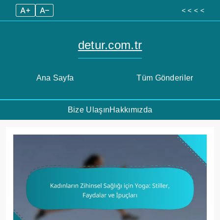
A+
A–
< < < <
detur.com.tr
Ana Sayfa
Tüm Gönderiler
Bize Ulaşın
Hakkımızda
Skip
to
content